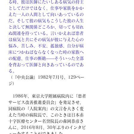
る時、彼は医師にたいしある病気の持主
としてだけではなく、仕事や家族をかか
えた一人の人間として向いあっているの
だ。そして彼の病気もこうした彼の人生
と決して無関係どころか、切っても切れ
ぬ関連を持っている。言いかえれば患者
は病気と共にその病気が彼に与えた心の
悩み、苦しみ、不安、孤独感、自分が病
床につかねばならなくなった時の家族へ
の配慮、仕事の断絶――そういった全部
を背おって医師と向きあっているのであ
る。
（『中央公論』1982年7月号、129ペー
ジ）
　1986年、東京大学附属病院内に「患者
サービス改善推進委員会」を発足させ、
同病院の「入院案内」の文言を大きく変
えた当時の病院長で、このときは日本赤
十字医療センター名誉院長の森岡恭彦さ
んに、2016年8月、30年ぶりのインタビ
ューをすることができました。