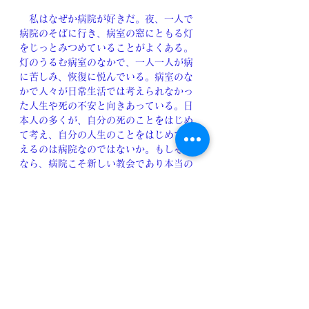
　私はなぜか病院が好きだ。夜、一人で
病院のそばに行き、病室の窓にともる灯
をじっとみつめていることがよくある。
灯のうるむ病室のなかで、一人一人が病
に苦しみ、恢復に悦んでいる。病室のな
かで人々が日常生活では考えられなかっ
た人生や死の不安と向きあっている。日
本人の多くが、自分の死のことをはじめ
て考え、自分の人生のことをはじめて考
えるのは病院なのではないか。もしそう
なら、病院こそ新しい教会であり本当の
人間関係が考えられねばならぬ場所なの
だろう。
(『中央公論』1982年7月号、137ページ)
　遠藤さんが「心あたたかな医療（病
院）」の実現を願ってアドバイスした東
大病院の改訂版「入院案内」は、その
後、全国の病院で進められた「入院のご
案内」改訂の〈心あたたかな病院〉モデ
ルとなっています。