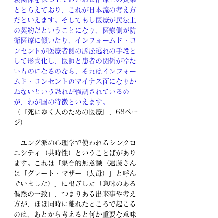
ととらえており、これが日本流の考え方
だといえます。そしてもし医療が民法上
の契約だということになり、医療側が防
衛医療に傾いたり、インフォームド・コ
ンセントが医療者側の訴訟逃れの手段と
して形式化し、医師と患者の関係が冷た
いものになるのなら、それはインフォー
ムド・コンセントのマイナス面になりか
ねないという恐れが強調されているの
が、わが国の特徴といえます。
（『死にゆく人のための医療』、68ペー
ジ）
　ユング派の心理学で使われるシンクロ
ニシティ（共時性）ということばがあり
ます。これは「集合的無意識（遠藤さん
は「グレート・マザー（太母）」と呼ん
でいました）」に根ざした「意味のある
偶然の一致」、つまりある出来事や考え
方が、ほぼ同時に離れたところで起こる
のは、あとから考えると何か重要な意味