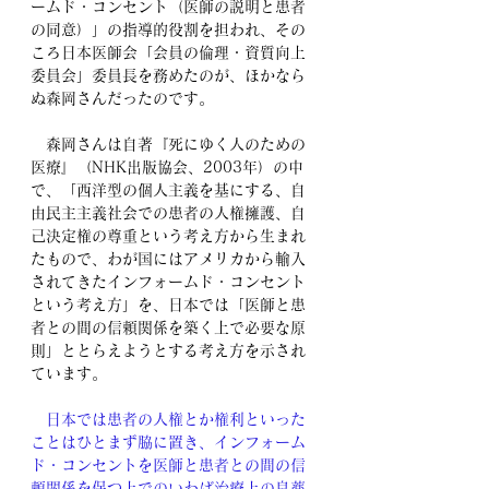
ームド・コンセント（医師の説明と患者
の同意）」の指導的役割を担われ、その
ころ日本医師会「会員の倫理・資質向上
委員会」委員長を務めたのが、ほかなら
ぬ森岡さんだったのです。
　森岡さんは自著『死にゆく人のための
医療』（NHK出版協会、2003年）の中
で、「西洋型の個人主義を基にする、自
由民主主義社会での患者の人権擁護、自
己決定権の尊重という考え方から生まれ
たもので、わが国にはアメリカから輸入
されてきたインフォームド・コンセント
という考え方」を、日本では「医師と患
者との間の信頼関係を築く上で必要な原
則」ととらえようとする考え方を示され
ています。
　日本では患者の人権とか権利といった
ことはひとまず脇に置き、インフォーム
ド・コンセントを医師と患者との間の信
頼関係を保つ上でのいわば治療上の良薬