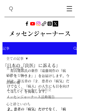
メッセンジャーナース
記事
全ての記事
「日本の『良医』に訴える」
全ての記事
　原山建郎氏の新作『遠藤周作の「病
研鑽セミナー
い」と「神さま」』をお届けします。今
回は、第五章の『２．患者の「病気」だ
活動の輪
けでなく、「病人」の人生にも目を向け
メッセンジャーナースの自立
てほしい』を掲載します。
メッセンジャーナース活動報告
心と絆といのち
２．患者の「病気」だけでなく、「病