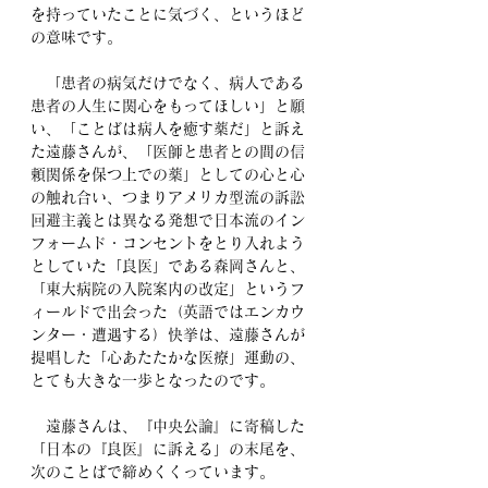
を持っていたことに気づく、というほど
の意味です。
　「患者の病気だけでなく、病人である
患者の人生に関心をもってほしい」と願
い、「ことばは病人を癒す薬だ」と訴え
た遠藤さんが、「医師と患者との間の信
頼関係を保つ上での薬」としての心と心
の触れ合い、つまりアメリカ型流の訴訟
回避主義とは異なる発想で日本流のイン
フォームド・コンセントをとり入れよう
としていた「良医」である森岡さんと、
「東大病院の入院案内の改定」というフ
ィールドで出会った（英語ではエンカウ
ンター・遭遇する）快挙は、遠藤さんが
提唱した「心あたたかな医療」運動の、
とても大きな一歩となったのです。
　遠藤さんは、『中央公論』に寄稿した
「日本の『良医』に訴える」の末尾を、
次のことばで締めくくっています。