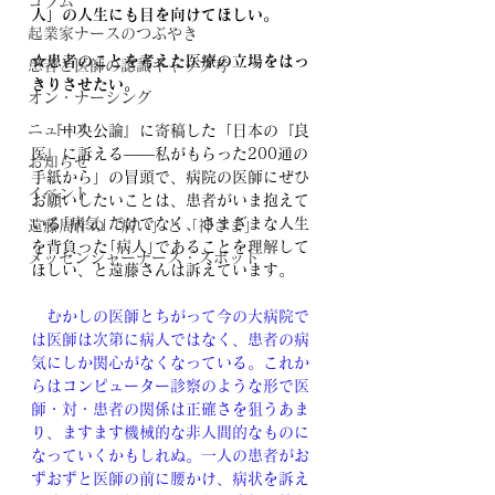
コラム
人」の人生にも目を向けてほしい。
起業家ナースのつぶやき
☆患者のことを考えた医療の立場をはっ
患者と医師の認識ギャップ考
きりさせたい。
オン・ナーシング
ニュース
　『中央公論』に寄稿した「日本の『良
医』に訴える――私がもらった200通の
お知らせ
手紙から」の冒頭で、病院の医師にぜひ
イベント
お願いしたいことは、患者がいま抱えて
いる｢病気｣だけでなく、さまざまな人生
遠藤周作の「病い」と「神さま」
を背負った｢病人｣であることを理解して
メッセンジャーナース・スポット
ほしい、と遠藤さんは訴えています。
　むかしの医師とちがって今の大病院で
は医師は次第に病人ではなく、患者の病
気にしか関心がなくなっている。これか
らはコンピューター診察のような形で医
師・対・患者の関係は正確さを狙うあま
り、ますます機械的な非人間的なものに
なっていくかもしれぬ。一人の患者がお
ずおずと医師の前に腰かけ、病状を訴え