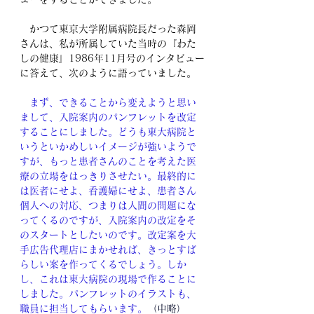
　かつて東京大学附属病院長だった森岡
さんは、私が所属していた当時の『わた
しの健康』1986年11月号のインタビュー
に答えて、次のように語っていました。
　まず、できることから変えようと思い
まして、入院案内のパンフレットを改定
することにしました。どうも東大病院と
いうといかめしいイメージが強いようで
すが、もっと患者さんのことを考えた医
療の立場をはっきりさせたい。最終的に
は医者にせよ、看護婦にせよ、患者さん
個人への対応、つまりは人間の問題にな
ってくるのですが、入院案内の改定をそ
のスタートとしたいのです。改定案を大
手広告代理店にまかせれば、きっとすば
らしい案を作ってくるでしょう。しか
し、これは東大病院の現場で作ることに
しました。パンフレットのイラストも、
職員に担当してもらいます。
（中略）