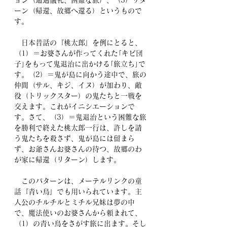
ョン（通過儀礼、困難な旅）、（3）リタ
ーン（帰還、故郷へ還る）というもので
す。
　日本昔話の『桃太郎』を例にとると、
（1）＝お婆さんが作ってくれた｢キビ団
子｣をもって鬼退治に出かける｢旅立ち｣で
す。（2）＝鬼が島に向かう途中で、旅の
仲間（サル、キジ、イヌ）が加わり、敵
役（トリックスター）の鬼たちと一戦を
交えます。これがイニシエーションで
す。さて、（3）＝鬼退治という困難な旅
を勝利で終えた桃太郎一行は、許しを請
う鬼たちを殺さず、鬼が島には留まら
ず、お爺さんお婆さんの待つ、故郷のわ
が家に帰還（リターン）します。
　このパターンは、メーテルリンクの童
話『青い鳥』でも用いられています。主
人公のチルチルとミチル兄妹は夢の中
で、魔法使いのお婆さんから頼まれて、
（1）の青い鳥をさがす旅に出ます。そし