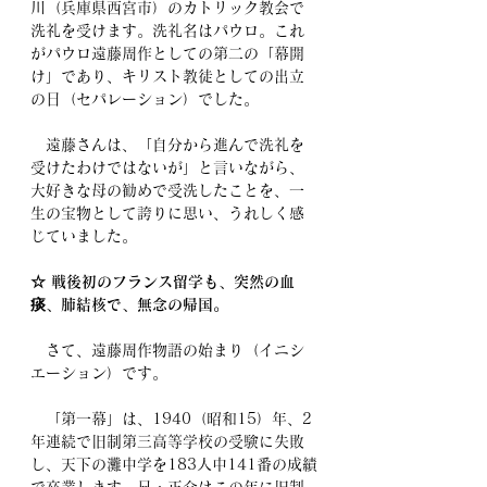
川（兵庫県西宮市）のカトリック教会で
洗礼を受けます。洗礼名はパウロ。これ
がパウロ遠藤周作としての第二の「幕開
け」であり、キリスト教徒としての出立
の日（セパレーション）でした。
　遠藤さんは、「自分から進んで洗礼を
受けたわけではないが」と言いながら、
大好きな母の勧めで受洗したことを、一
生の宝物として誇りに思い、うれしく感
じていました。　
☆ 戦後初のフランス留学も、突然の血
痰、肺結核で、無念の帰国。
　さて、遠藤周作物語の始まり（イニシ
エーション）です。
　「第一幕」は、1940（昭和15）年、2
年連続で旧制第三高等学校の受験に失敗
し、天下の灘中学を183人中141番の成績