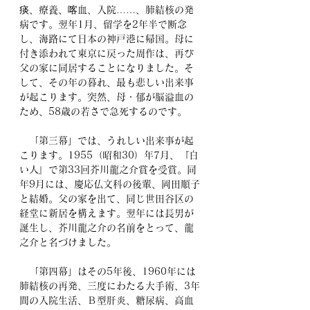
痰、療養、喀血、入院……、肺結核の発
病です。翌年1月、留学を2年半で断念
し、海路にて日本の神戸港に帰国。母に
付き添われて東京に戻った周作は、再び
父の家に同居することになりました。そ
して、その年の暮れ、最も悲しい出来事
が起こります。突然、母・郁が脳溢血の
ため、58歳の若さで急死するのです。
　「第三幕」では、うれしい出来事が起
こります。1955（昭和30）年7月、『白
い人』で第33回芥川龍之介賞を受賞。同
年9月には、慶応仏文科の後輩、岡田順子
と結婚。父の家を出て、同じ世田谷区の
経堂に新居を構えます。翌年には長男が
誕生し、芥川龍之介の名前をとって、龍
之介と名づけました。
　「第四幕」はその5年後、1960年には
肺結核の再発、三度にわたる大手術、3年
間の入院生活、Ｂ型肝炎、糖尿病、高血