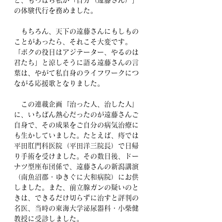
ど、もっぱら私が「自分（遠藤さん）」
の体験代行を務めました。
　もちろん、天下の遠藤さんにもしもの
ことがあったら、それこそ大変です。
「ボクの役目はアジテーター、やるのは
君たち」と涼しそうに語る遠藤さんの言
葉は、やがて私自身のライフワークにつ
ながる応援歌となりました。
　この連載企画『治った人、治した人』
に、いちばん熱心だったのが遠藤さんご
自身で、その成果をご自分の病気治療に
も生かしていました。たとえば、痔では
平田肛門科医院（平田洋三院長）で日帰
り手術を受けました。その数日後、ドー
ナツ型座布団係で、遠藤さんの新潟講演
（南魚沼郡・ゆきぐに大和病院）にお供
しました。また、前立腺ガンの疑いのと
きは、できるだけ切らずに治すと評判の
名医、当時の東海大学泌尿器科・小柴健
教授に受診しました。