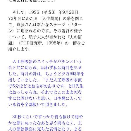
にも兄貴にも逢った……」
　そして、1996（平成8）年9月29日、
73年間にわたる「人生劇場」の幕を閉じ
て、遠藤さんは新たなステージ（リター
ン）に進まれるのです。その臨終の様子
について、順子夫人が書かれた『夫の宿
題』（PHP研究所、1998年）の一節をご
紹介します。
　人工呼吸器のスイッチがパチンという
音と共に切られ、思わず私は時計を見ま
した。時計の針は、ちょうど夕方6時半を
指していました。「まだ人工呼吸の余波
で5分ほどはお命がおありです」とH先生
はおっしゃられ、それではこのまま死な
すには忍びないと思い、口や鼻に入って
いる管を全部抜いて頂きました。
　30秒くらいですっかり管も抜けて穏や
かな顔に戻ったなあと思う間もなく、主
人の顔は歓喜に充ちた表情となり、まる