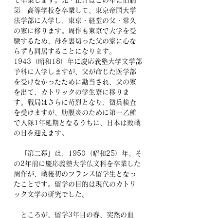
で卒業します。兄・正介はこの年に旧制
第一高等学校を卒業して、東京帝国大学
法学部に入学し、東京・経堂の父・常久
の家に移ります。周作も東京で大学を受
験するため、母を裏切った父の家に心な
らずも同居することになります。
1943（昭和18）年に慶応義塾大学文学部
予科に入学しますが、父が命じた医学部
を受けなかったために勘当され、父の家
を出て、カトリックの学生寮に移りま
す。戦局はさらに苛烈となり、徴兵検査
を受けますが、肋膜炎のために第一乙種
で入隊1年延期となるうちに、日本は敗戦
の日を迎えます。
　「第二幕」は、1950（昭和25）年、そ
の2年前に慶応義塾大学仏文科を卒業した
周作が、戦後初のフランス留学生となっ
たことです。留学の目的は現代のカトリ
ック文学の研究でした。
　ところが、留学3年目の春、突然の血