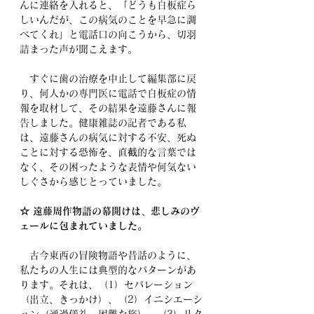
んに連絡を入れると、「どうも白板症ら
しいんだが、この病気のことを早急に調
べてくれ」と電話口の向こうから、切羽
詰まった声が聞こえます。
　すぐに歯の治療を中止して編集部に戻
り、何人かの専門医に電話で白板症の情
報を取材して、その結果を遠藤さんに報
告しました。健康雑誌の記者である私
は、遠藤さんの病気に対する不安、死ぬ
ことに対する恐怖を、直截的な言葉では
なく、その困ったような表情や何気ない
しぐさから感じとっていました。
☆ 遠藤周作物語の幕開けは、悲しみのヴ
ェールに包まれていました。
　古今東西の冒険物語や昔話のように、
私たちの人生には典型的なパターンがあ
ります。それは、（1）セパレーション
（出立、きっかけ）、（2）イニシエーシ