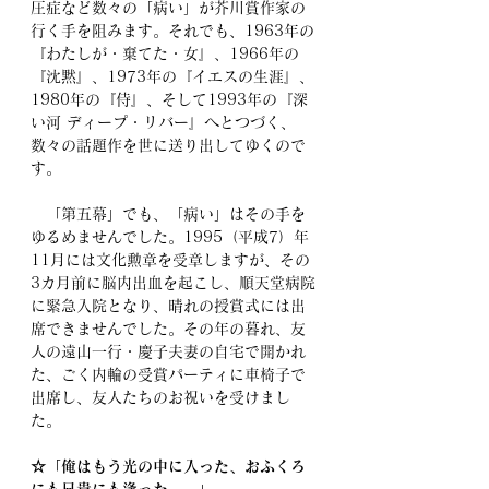
圧症など数々の「病い」が芥川賞作家の
行く手を阻みます。それでも、1963年の
『わたしが・棄てた・女』、1966年の
『沈黙』、1973年の『イエスの生涯』、
1980年の『侍』、そして1993年の『深
い河 ディープ・リバー』へとつづく、
数々の話題作を世に送り出してゆくので
す。
　「第五幕」でも、「病い」はその手を
ゆるめませんでした。1995（平成7）年
11月には文化勲章を受章しますが、その
3カ月前に脳内出血を起こし、順天堂病院
に緊急入院となり、晴れの授賞式には出
席できませんでした。その年の暮れ、友
人の遠山一行・慶子夫妻の自宅で開かれ
た、ごく内輪の受賞パーティに車椅子で
出席し、友人たちのお祝いを受けまし
た。
☆「俺はもう光の中に入った、おふくろ