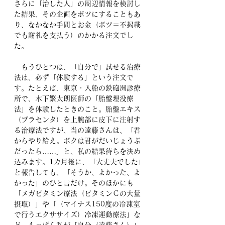
さらに「治した人」の周辺情報を検討し
た結果、その企画をボツにすることもあ
り、なかなか手間とお金（ボツ＝不掲載
でも謝礼を支払う）のかかる注文でし
た。
　もうひとつは、「自分で」試せる治療
法は、必ず「体験する」という注文で
す。たとえば、東京・入船の鉄砲洲診療
所で、木下繁太朗医師の「胎盤埋没療
法」を体験したときのこと。胎盤エキス
（プラセンタ）を上腕部に皮下に注射す
る治療法ですが、当の遠藤さんは、「君
からやり給え。ボクは君がだいじょうぶ
だったら……」と、私の結果待ちを決め
込みます。1カ月後に、「大丈夫でした」
と報告しても、「そうか、よかった、よ
かった」のひと言だけ。そのほかにも
「メガビタミン療法（ビタミンＣの大量
摂取）」や「（マイナス150度の冷凍室
で行うエクササイズ）冷凍運動療法」な