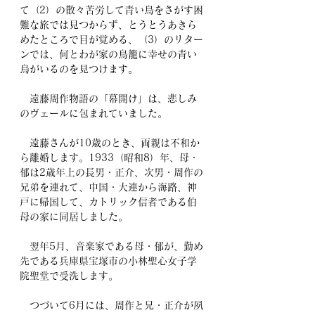
て（2）の散々苦労して青い鳥をさがす困
難な旅では見つからず、とうとうあきら
めたところで目が覚める、（3）のリター
ンでは、何とわが家の鳥籠に幸せの青い
鳥がいるのを見つけます。
　遠藤周作物語の「幕開け」は、悲しみ
のヴェールに包まれていました。
　遠藤さんが10歳のとき、両親は不和か
ら離婚します。1933（昭和8）年、母・
郁は2歳年上の長男・正介、次男・周作の
兄弟を連れて、中国・大連から海路、神
戸に帰国して、カトリック信者である伯
母の家に同居しました。
　翌年5月、音楽家である母・郁が、勤め
先である兵庫県宝塚市の小林聖心女子学
院聖堂で受洗します。
　つづいて6月には、周作と兄・正介が夙