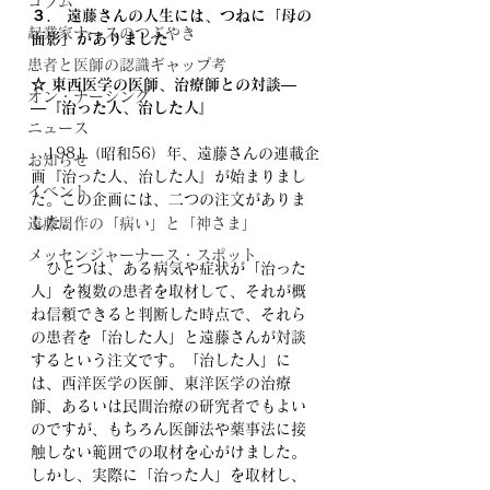
コラム
３． 遠藤さんの人生には、つねに「母の
起業家ナースのつぶやき
面影」がありました
患者と医師の認識ギャップ考
☆ 東西医学の医師、治療師との対談—
オン・ナーシング
―『治った人、治した人』
ニュース
　1981（昭和56）年、遠藤さんの連載企
お知らせ
画『治った人、治した人』が始まりまし
イベント
た。この企画には、二つの注文がありま
した。
遠藤周作の「病い」と「神さま」
メッセンジャーナース・スポット
　ひとつは、ある病気や症状が「治った
人」を複数の患者を取材して、それが概
ね信頼できると判断した時点で、それら
の患者を「治した人」と遠藤さんが対談
するという注文です。「治した人」に
は、西洋医学の医師、東洋医学の治療
師、あるいは民間治療の研究者でもよい
のですが、もちろん医師法や薬事法に接
触しない範囲での取材を心がけました。
しかし、実際に「治った人」を取材し、