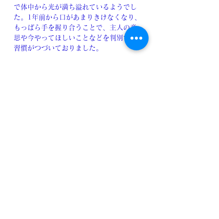
で体中から光が満ち溢れているようでし
た。1年前から口があまりきけなくなり、
もっぱら手を握り合うことで、主人の意
思や今やってほしいことなどを判別する
習慣がつづいておりました。
　臨終の時も主人の手を握ったままでし
たが、主人の顔が歓喜に充ちた表情に変
容した途端に、「俺はもう光の中に入っ
た、おふくろにも兄貴にも逢ったから安
心しろ！」というメッセージが送られて
きました。
（中略）
　1年間ほとんど口がきけず会話が失われ
ていたのですが、その失われたものがあ
ったからこそ、手を握り合ってコミュニ
ケーションを伝え合う訓練ができてい
て、そのメッセージをキャッチすること
が可能だったのだと思います。神様お見
事ですと、申すしかありません。
（『夫の宿題』191～193ページ）