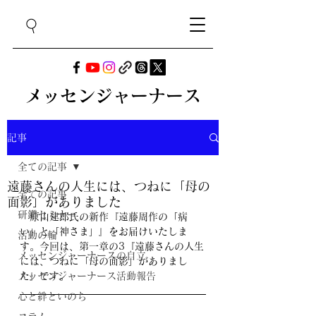
メッセンジャーナース
記事
全ての記事
遠藤さんの人生には、つねに「母の
全ての記事
面影」がありました
研鑽セミナー
　原山建郎氏の新作『遠藤周作の「病
い」と「神さま」』をお届けいたしま
活動の輪
す。今回は、第一章の3『遠藤さんの人生
メッセンジャーナースの自立
には、つねに「母の面影」がありまし
メッセンジャーナース活動報告
た』です。
心と絆といのち