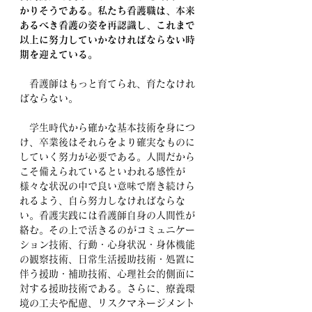
かりそうである。私たち看護職は、本来
あるべき看護の姿を再認識し、これまで
以上に努力していかなければならない時
期を迎えている。
　看護師はもっと育てられ、育たなけれ
ばならない。
　学生時代から確かな基本技術を身につ
け、卒業後はそれらをより確実なものに
していく努力が必要である。人間だから
こそ備えられているといわれる感性が
様々な状況の中で良い意味で磨き続けら
れるよう、自ら努力しなければならな
い。看護実践には看護師自身の人間性が
絡む。その上で活きるのがコミュニケー
ション技術、行動・心身状況・身体機能
の観察技術、日常生活援助技術・処置に
伴う援助・補助技術、心理社会的側面に
対する援助技術である。さらに、療養環
境の工夫や配慮、リスクマネージメント