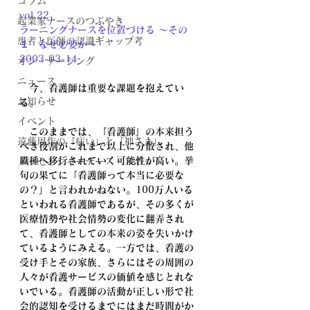
コラム
vol.22
起業家ナースのつぶやき
ラーニングナースを位置づける ～その
患者と医師の認識ギャップ考
１　なぜ必要か～	
2003-03-14
オン・ナーシング
ニュース
　今、看護師は重要な課題を抱えてい
お知らせ
る。
イベント
　このままでは、『看護師』の本来担う
遠藤周作の「病い」と「神さま」
べき役割がこれまで以上に分散され、他
職種へ移行されていく可能性が高い。挙
メッセンジャーナース・スポット
句の果てに「看護師って本当に必要な
の？」と言われかねない。100万人いる
といわれる看護師であるが、その多くが
医療情勢や社会情勢の変化に翻弄され
て、看護師としての本来の姿を失いかけ
ているようにみえる。一方では、看護の
受け手とその家族、さらにはその周囲の
人々が看護サービスの価値を感じとれな
いでいる。看護師の活動が正しい形で社
会的認知を受けるまでにはまだ時間がか