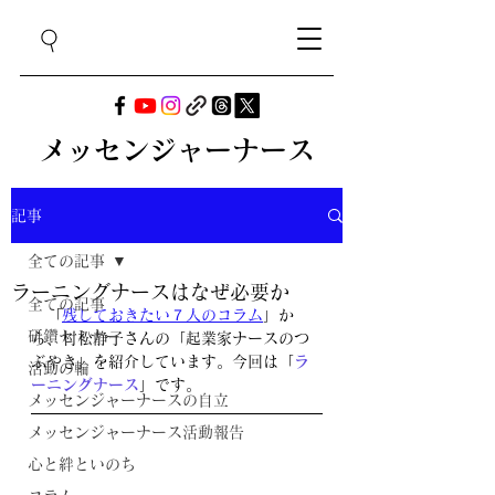
メッセンジャーナース
記事
全ての記事
ラーニングナースはなぜ必要か
全ての記事
　「
残しておきたい７人のコラム
」か
研鑽セミナー
ら、村松静子さんの「起業家ナースのつ
ぶやき」を紹介しています。今回は「
ラ
活動の輪
ーニングナース
」です。
メッセンジャーナースの自立
メッセンジャーナース活動報告
心と絆といのち