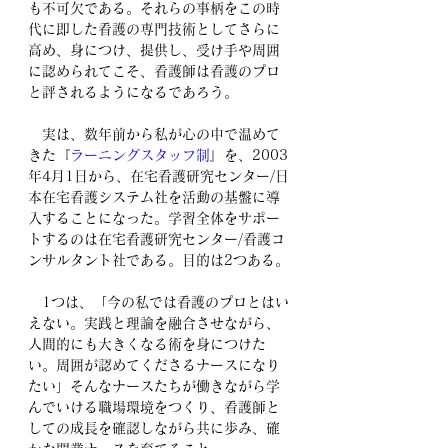
も不可欠である。それらの事柄をこの時
代に即した看護の専門技術としてさらに
高め、身につけ、提供し、受け手や周囲
に認められてこそ、看護師は看護のプロ
と評されるようになるであろう。
　実は、数年前から私が心の中で温めて
きた『
ラーニングスタッフ制
』を、2003
年4月1日から、在宅看護研究センター/日
本在宅看護システム社を活動の基盤に導
入することになった。学習全体をサポー
トするのは在宅看護研究センター/看護コ
ンサルタント社である。目的は2つある。
　1つは、「今の私では看護のプロとはい
えない。実践と理論を融合させながら、
人間的にも大きくなる術を身につけた
い。周囲が認めてくださるナースになり
たい」そんなナースたちが働きながら学
んでいける職場環境をつくり、看護師と
しての成長を確認しながら共に歩み、確