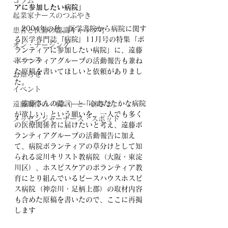
コラム
アに参加したい病院」
起業家ナースのつぶやき
　2004年の秋、医学書院から病院に関す
患者と医師の認識ギャップ考
る医学専門誌『病院』11月号の特集
「ボ
オン・ナーシング
ランティアに参加したい病院」に、
遠藤
ニュース
ボランティアグループの活動報告も兼ね
た原稿を書いてほしいと依頼がありまし
お知らせ
た。
イベント
　遠藤さんの遺言――｢心あたたかな病院
遠藤周作の「病い」と「神さま」
が欲しい」という願いを、一人でも多く
メッセンジャーナース・スポット
の医療関係者に届けたいと考え、遠藤ボ
ランティアグループの活動報告に加え
て、病院ボランティアの草分けとして知
られる淀川キリスト教病院（大阪・東淀
川区）、ホスピスケアのボランティア教
育にとり組んでいる
ピースハウスホスピ
ス病院（神奈川・足柄上郡）の取材内
容
も含めた原稿を書いたので、ここに再掲
します