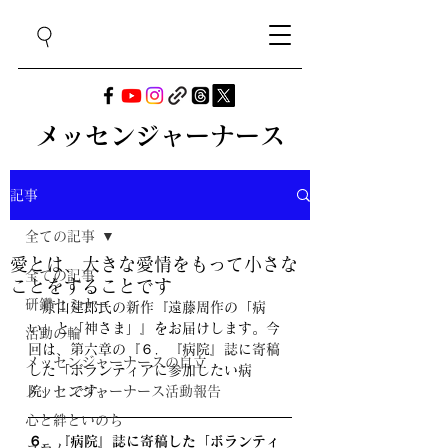
メッセンジャーナース
記事
全ての記事
愛とは、大きな愛情をもって小さな
全ての記事
ことをすることです
研鑽セミナー
　原山建郎氏の新作『遠藤周作の「病
い」と「神さま」』をお届けします。今
活動の輪
回は、第六章の『
６．『病院』誌に寄稿
メッセンジャーナースの自立
した「ボランティアに参加したい病
メッセンジャーナース活動報告
院」
』です。
心と絆といのち
６．『病院』誌に寄稿した「ボランティ