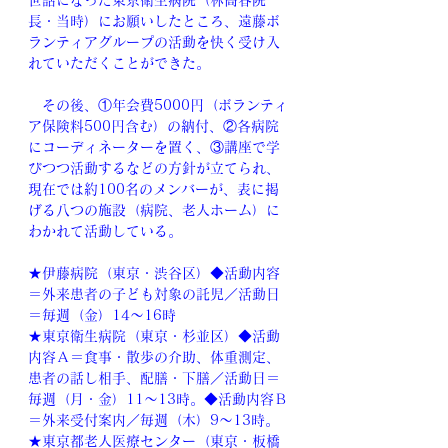
世話になった東京衛生病院（林高春院
長・当時）にお願いしたところ、遠藤ボ
ランティアグループの活動を快く受け入
れていただくことができた。
　その後、①年会費5000円（ボランティ
ア保険料500円含む）の納付、②各病院
にコーディネーターを置く、③講座で学
びつつ活動するなどの方針が立てられ、
現在では約100名のメンバーが、表に掲
げる八つの施設（病院、老人ホーム）に
わかれて活動している。
★伊藤病院（東京・渋谷区）◆活動内容
＝外来患者の子ども対象の託児／活動日
＝毎週（金）14～16時
★東京衛生病院（東京・杉並区）◆活動
内容Ａ＝食事・散歩の介助、体重測定、
患者の話し相手、配膳・下膳／活動日＝
毎週（月・金）11～13時。◆活動内容Ｂ
＝外来受付案内／毎週（木）9～13時。
★東京都老人医療センター（東京・板橋