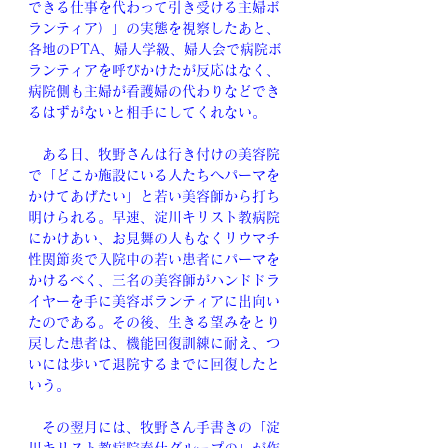
できる仕事を代わって引き受ける主婦ボ
ランティア）」の実態を視察したあと、
各地のPTA、婦人学級、婦人会で病院ボ
ランティアを呼びかけたが反応はなく、
病院側も主婦が看護婦の代わりなどでき
るはずがないと相手にしてくれない。
　ある日、牧野さんは行き付けの美容院
で「どこか施設にいる人たちへパーマを
かけてあげたい」と若い美容師から打ち
明けられる。早速、淀川キリスト教病院
にかけあい、お見舞の人もなくリウマチ
性関節炎で入院中の若い患者にパーマを
かけるべく、三名の美容師がハンドドラ
イヤーを手に美容ボランティアに出向い
たのである。その後、生きる望みをとり
戻した患者は、機能回復訓練に耐え、つ
いには歩いて退院するまでに回復したと
いう。
　その翌月には、牧野さん手書きの「淀