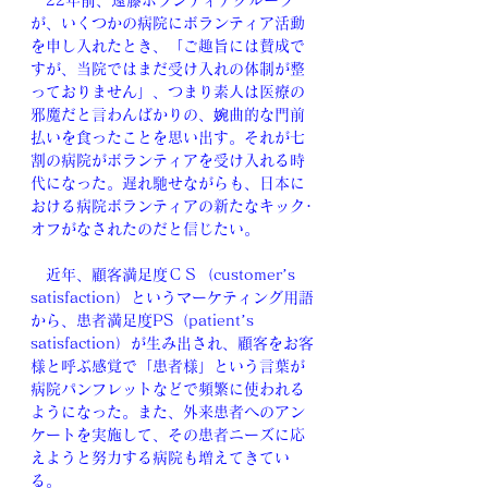
　22年前、遠藤ボランティアグループ
が、いくつかの病院にボランティア活動
を申し入れたとき、「ご趣旨には賛成で
すが、当院ではまだ受け入れの体制が整
っておりません」、つまり素人は医療の
邪魔だと言わんばかりの、婉曲的な門前
払いを食ったことを思い出す。それが七
割の病院がボランティアを受け入れる時
代になった。遅れ馳せながらも、日本に
おける病院ボランティアの新たなキック･
オフがなされたのだと信じたい。
　近年、顧客満足度ＣＳ（customer’s 
satisfaction）というマーケティング用語
から、患者満足度PS（patient’s 
satisfaction）が生み出され、顧客をお客
様と呼ぶ感覚で「患者様」という言葉が
病院パンフレットなどで頻繁に使われる
ようになった。また、外来患者へのアン
ケートを実施して、その患者ニーズに応
えようと努力する病院も増えてきてい
る。