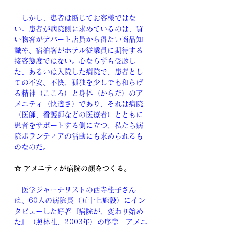
　しかし、患者は断じてお客様ではな
い。患者が病院側に求めているのは、買
い物客がデパート店員から得たい商品知
識や、宿泊客がホテル従業員に期待する
接客態度ではない。心ならずも受診し
た、あるいは入院した病院で、患者とし
ての不安、不快、孤独を少しでも和らげ
る精神（こころ）と身体（からだ）のア
メニティ（快適さ）であり、それは病院
（医師、看護師などの医療者）とともに
患者をサポートする側に立つ、私たち病
院ボランティアの活動にも求められるも
のなのだ。
☆ アメニティが病院の顔をつくる。
　医学ジャーナリストの西寺桂子さん
は、60人の病院長（五十七施設）にイン
タビューした好著『病院が、変わり始め
た』（照林社、2003年）の序章「アメニ