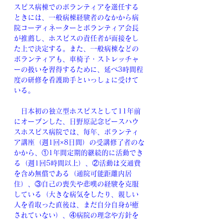
スピス病棟でのボランティアを選任する
ときには、一般病棟経験者のなかから病
院コーディネーターとボランティア会長
が推薦し、ホスピスの責任者が面接をし
た上で決定する。また、一般病棟などの
ボランティアも、車椅子・ストレッチャ
ーの扱いを習得するために、延べ3時間程
度の研修を看護助手といっしょに受けて
いる。
　日本初の独立型ホスピスとして11年前
にオープンした、日野原記念ピースハウ
スホスピス病院では、毎年、ボランティ
ア講座（週1回×8日間）の受講修了者のな
かから、①1年間定期的継続的に活動でき
る（週1回5時間以上）、②活動は交通費
を含め無償である（通院可能距離内居
住）、③自己の喪失や悲嘆の経験を克服
している（大きな病気をしたり、親しい
人を看取った直後は、まだ自分自身が癒
されていない）、④病院の理念や方針を