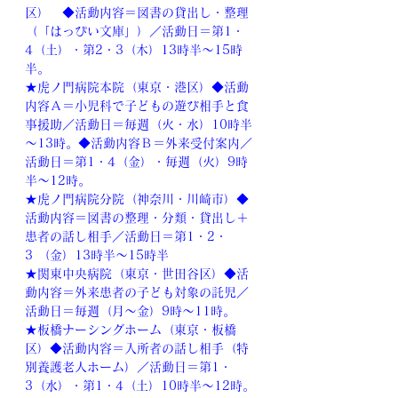
区）　◆活動内容＝図書の貸出し・整理
（「はっぴい文庫」）／活動日＝第1・
4（土）・第2・3（木）13時半～15時
半。
★虎ノ門病院本院（東京・港区）◆活動
内容Ａ＝小児科で子どもの遊び相手と食
事援助／活動日＝毎週（火・水）10時半
～13時。◆活動内容Ｂ＝外来受付案内／
活動日＝第1・4（金）・毎週（火）9時
半～12時。
★虎ノ門病院分院（神奈川・川崎市）◆
活動内容＝図書の整理・分類・貸出し＋
患者の話し相手／活動日＝第1・2・
3 （金）13時半～15時半
★関東中央病院（東京・世田谷区）◆活
動内容＝外来患者の子ども対象の託児／
活動日＝毎週（月～金）9時～11時。
★板橋ナーシングホーム（東京・板橋
区）◆活動内容＝入所者の話し相手（特
別養護老人ホーム）／活動日＝第1・
3（水）・第1・4（土）10時半～12時。