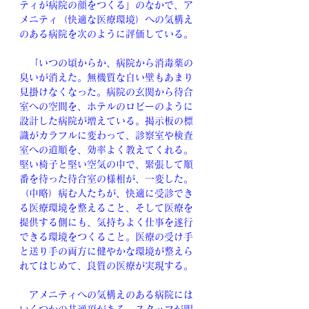
ティが病院の顔をつくる」のなかで、ア
メニティ（快適な医療環境）への気構え
のある病院を次のように評価している。
　「いつの頃からか、病院から消毒薬の
臭いが消えた。無機質な白い壁もあまり
見掛けなくなった。病院の玄関から待合
室への空間を、ホテルのロビーのように
設計した病院が増えている。掲示板の標
識がカラフルに変わって、診察室や検査
室への道順を、効率よく教えてくれる。
堅い椅子と堅い空気の中で、緊張して順
番を待った待合室の様相が、一変した。
（中略）病む人たちが、快適に受診でき
る医療環境を整えること、そして医療を
提供する側にも、気持ちよく仕事を遂行
できる環境をつくること。医療の受け手
と送り手の両方に健やかな環境が整えら
れてはじめて、良質の医療が実現する。
　アメニティへの気構えのある病院には