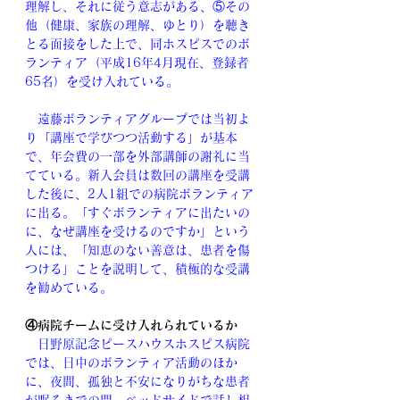
理解し、それに従う意志がある、⑤その
他（健康、家族の理解、ゆとり）を聴き
とる面接をした上で、同ホスピスでのボ
ランティア（平成16年4月現在、登録者
65名）を受け入れている。
　遠藤ボランティアグループでは当初よ
り「講座で学びつつ活動する」が基本
で、年会費の一部を外部講師の謝礼に当
てている。新入会員は数回の講座を受講
した後に、2人1組での病院ボランティア
に出る。「すぐボランティアに出たいの
に、なぜ講座を受けるのですか」という
人には、「知恵のない善意は、患者を傷
つける」ことを説明して、積極的な受講
を勧めている。
④病院チームに受け入れられているか
　日野原記念ピースハウスホスピス病院
では、日中のボランティア活動のほか
に、夜間、孤独と不安になりがちな患者