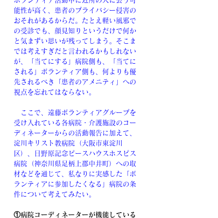
ボランティア活動中に近所の人に会う可
能性が高く、患者のプライバシー侵害の
おそれがあるからだ。たとえ軽い風邪で
の受診でも、顔見知りというだけで何か
と気まずい思いが残ってしまう。そこま
では考えすぎだと言われるかもしれない
が、「当てにする」病院側も、「当てに
される」ボランティア側も、何よりも優
先されるべき「患者のアメニティ」への
視点を忘れてはならない。
　ここで、遠藤ボランティアグループを
受け入れている各病院・介護施設のコー
ディネーターからの活動報告に加えて、
淀川キリスト教病院（大阪市東淀川
区）、日野原記念ピースハウスホスピス
病院（神奈川県足柄上郡中井町）への取
材などを通じて、私なりに実感した「ボ
ランティアに参加したくなる」病院の条
件について考えてみたい。
①病院コーディネーターが機能している