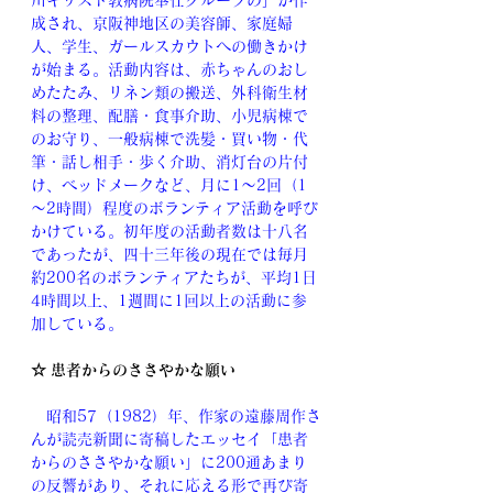
川キリスト教病院奉仕グループの」が作
成され、京阪神地区の美容師、家庭婦
人、学生、ガールスカウトへの働きかけ
が始まる。活動内容は、赤ちゃんのおし
めたたみ、リネン類の搬送、外科衛生材
料の整理、配膳・食事介助、小児病棟で
のお守り、一般病棟で洗髪・買い物・代
筆・話し相手・歩く介助、消灯台の片付
け、ベッドメークなど、月に1～2回（1
～2時間）程度のボランティア活動を呼び
かけている。初年度の活動者数は十八名
であったが、四十三年後の現在では毎月
約200名のボランティアたちが、平均1日
4時間以上、1週間に1回以上の活動に参
加している。
☆ 患者からのささやかな願い
　昭和57（1982）年、作家の遠藤周作さ
んが読売新聞に寄稿したエッセイ「患者
からのささやかな願い」に200通あまり
の反響があり、それに応える形で再び寄