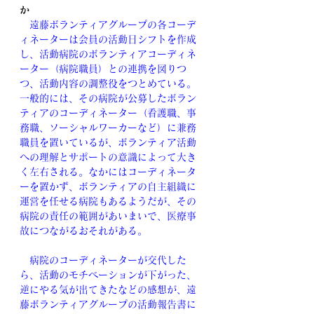
か
　遠藤ボランティアグループの各コーデ
ィネーターは会員の活動日シフトを作成
し、活動病院のボランティアコーディネ
ーター（病院職員）との連携を図りつ
つ、活動内容の調整役をつとめている。
一般的には、その病院が公募したボラン
ティアのコーディネーター（看護職、事
務職、ソーシャルワーカーなど）に兼務
職員を置いているが、ボランティア活動
への理解とサポートの意識によって大き
く左右される。なかにはコーディネータ
ーを置かず、ボランティアの自主組織に
運営を任せる病院もあるようだが、その
病院の責任の範囲があいまいで、医療事
故につながるおそれがある。
　病院のコーディネーターが交代した
ら、活動のモチベーションが下がった、
逆にやる気が出てきたなどの感想が、遠
藤ボランティアグループの活動報告書に