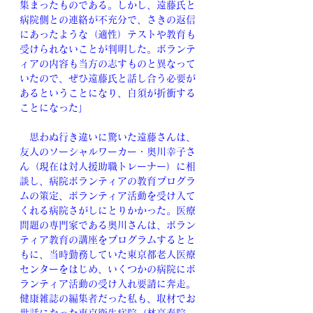
集まったものである。しかし、遠藤氏と
病院側との連絡が不充分で、さきの返信
にあったような（適性）テストや教育も
受けられないことが判明した。ボランテ
ィアの内容も当方の志すものと異なって
いたので、ぜひ遠藤氏と話し合う必要が
あるということになり、白須が折衝する
ことになった」
　思わぬ行き違いに驚いた遠藤さんは、
友人のソーシャルワーカー・奥川幸子さ
ん（現在は対人援助職トレーナー）に相
談し、病院ボランティアの教育プログラ
ムの策定、ボランティア活動を受け入て
くれる病院さがしにとりかかった。医療
問題の専門家である奥川さんは、ボラン
ティア教育の講座をプログラムするとと
もに、当時勤務していた東京都老人医療
センターをはじめ、いくつかの病院にボ
ランティア活動の受け入れ要請に奔走。
健康雑誌の編集者だった私も、取材でお