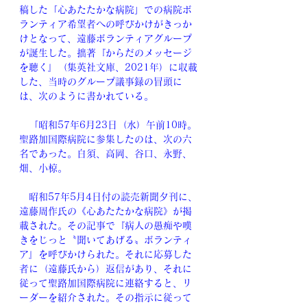
稿した「心あたたかな病院」での病院ボ
ランティア希望者への呼びかけがきっか
けとなって、遠藤ボランティアグループ
が誕生した。拙著『からだのメッセージ
を聴く』（集英社文庫、2021年）に収載
した、当時のグループ議事録の冒頭に
は、次のように書かれている。
　「昭和57年6月23日（水）午前10時。
聖路加国際病院に参集したのは、次の六
名であった。白須、高岡、谷口、永野、
畑、小椋。
　昭和57年5月4日付の読売新聞夕刊に、
遠藤周作氏の《心あたたかな病院》が掲
載された。その記事で『病人の愚痴や嘆
きをじっと〝聞いてあげる〟ボランティ
ア』を呼びかけられた。それに応募した
者に（遠藤氏から）返信があり、それに
従って聖路加国際病院に連絡すると、リ
ーダーを紹介された。その指示に従って