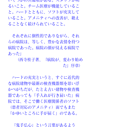
いくつかの共通項がある。スタッフが明
るいこと。チーム医療が機能しているこ
と。ハードとともに、ソフトが充実して
いること。アメニティへの改善が、絶え
ることなく続けられていること。
　それぞれに個性的でありながら、それ
らの病院は、等しく、豊かな表情を持つ
病院であった。病院の顔が見える病院で
あった」
（西寺桂子著、『病院が、変わり始め
た』序章）
　ハードの充実というと、すぐに近代的
な病院建物や最新の検査機器類を思い浮
かべがちだが、たとえ古い建物や検査機
器であっても「手入れが行き届いた」病
院では、そこで働く医療関係者のソフト
（患者対応のアメニティ）面でもまた
「かゆいところに手が届く」のである。
　「鬼手仏心」という言葉があるよう