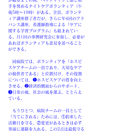
が眠るまでの間、ベッドサイドで話し相
手を努めるナイトケアボランティア（午
後5時～10時）がある。全員、ボランテ
ィア講座修了者だが、さらに年4回のアド
バンス講座、看護師指導による「ケアに
関する学習プログラム」も組まれてい
る。月1回の事例研究会に参加し、必要が
あればボランティアも意見を述べること
ができる。
　同病院では、ボランティアを「ホスピ
スケアチームの一員であり、大切なケア
の提供者である」と位置付け、その役割
については、❶ホスピスケアの質を向上
させる、❷経済的側面からのサポート、
❸日常の風、社会の風を運ぶ、ととらえ
ている。
　もうひとつ、病院チームの一員として
「当てにされる」ためには、①約束した
活動日を守る、②変更があるときは必ず
事前に連絡を入れる、この2点は最低守る