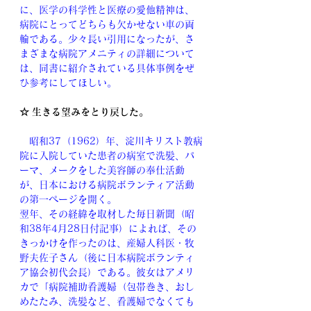
に、医学の科学性と医療の愛他精神は、
病院にとってどちらも欠かせない車の両
輪である。少々長い引用になったが、さ
まざまな病院アメニティの詳細について
は、同書に紹介されている具体事例をぜ
ひ参考にしてほしい。
☆ 生きる望みをとり戻した。
　昭和37（1962）年、淀川キリスト教病
院に入院していた患者の病室で洗髪、パ
ーマ、メークをした美容師の奉仕活動
が、日本における病院ボランティア活動
の第一ページを開く。
翌年、その経緯を取材した毎日新聞（昭
和38年4月28日付記事）によれば、その
きっかけを作ったのは、産婦人科医・牧
野夫佐子さん（後に日本病院ボランティ
ア協会初代会長）である。彼女はアメリ
カで「病院補助看護婦（包帯巻き、おし
めたたみ、洗髪など、看護婦でなくても