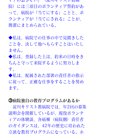
ィアのおさそい」（淀川キリスト教病
院）には三項目のボランティア誓約があ
って、病院が「当てにする」ことと、ボ
ランティアが「当てにされる」ことが、
簡潔にまとめられている。
◆私は、病院での仕事の中で見聞きした
ことを、決して他へもらすことはいたし
ません。
◆私は、登録した上は、約束の日時をき
ちんと守って来院するように努力しま
す。
◆私は、配属された部署の責任者の指示
に従って、正確な仕事をすることを努め
ます。
③病院独自の教育プログラムがあるか
　淀川キリスト教病院では、年2回の募集
説明会を開催しているが、現役ボランテ
ィアの体験談、各病棟（病院側）責任者
のガイダンスは、42年の歴史に培われた
立派な教育プログラムになっている。ホ