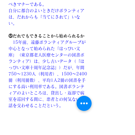
べきマナーである。
自分に都合のよいときだけボランティア
は、だれからも「当てにされて」いな
い。
⑤だれでもできることから始められるか
　15年前、遠藤ボランティアグループが
中心となって始められた「はっぴい文
庫」（東京都老人医療センターの図書ボ
ランティア）は、少し古いデータ（『は
っぴい文庫十周年記念誌』）だが、年間
750～1230人（利用者）、1500～2400
冊（利用冊数）、平均1人2冊の図書を手
にする高い利用率である。図書ボランテ
ィアのよいところは、貸出し・返却で病
室を巡回する間に、患者との何気ない会
話を交わせることだという。
　また、外来受付の場合も、再来機操作
のアドバイス、待合室で気分の悪くなっ
た方への声かけ、車椅子による移動の介