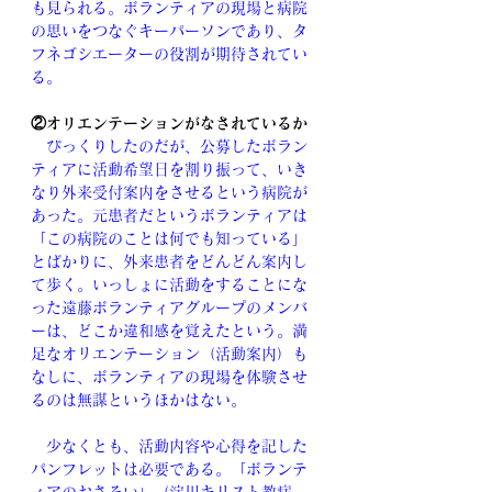
も見られる。ボランティアの現場と病院
の思いをつなぐキーパーソンであり、タ
フネゴシエーターの役割が期待されてい
る。
②オリエンテーションがなされているか
　びっくりしたのだが、公募したボラン
ティアに活動希望日を割り振って、いき
なり外来受付案内をさせるという病院が
あった。元患者だというボランティアは
「この病院のことは何でも知っている」
とばかりに、外来患者をどんどん案内し
て歩く。いっしょに活動をすることにな
った遠藤ボランティアグループのメンバ
ーは、どこか違和感を覚えたという。満
足なオリエンテーション（活動案内）も
なしに、ボランティアの現場を体験させ
るのは無謀というほかはない。
　少なくとも、活動内容や心得を記した
パンフレットは必要である。「ボランテ