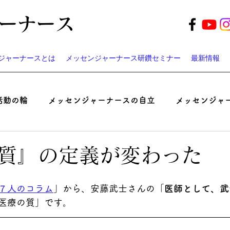
ーナース
ジャーナースとは
メッセンジャーナース研鑽セミナー
最新情報
活動の輪
メッセンジャーナースの自立
メッセンジャ
起業家ナースのつぶやき
患者と医師の認識ギャップ考
質』の定義が変わった
ベント
遠藤周作の「病い」と「神さま」
メッセンジ
７人のコラム
」から、
安藤武士
さんの「
医師として、武
医療の質
」です。