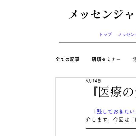
メッセンジャ
トップ
メッセン
全ての記事
研鑽セミナー
6月14日
心と絆といのち
コラム
『医療の
ニュース
お知らせ
イ
　「
残しておきたい
介します。今回は「