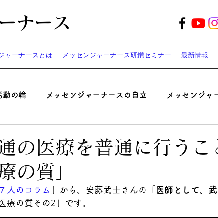
ーナース
ジャーナースとは
メッセンジャーナース研鑽セミナー
最新情報
活動の輪
メッセンジャーナースの自立
メッセンジャ
起業家ナースのつぶやき
患者と医師の認識ギャップ考
通の医療を普通に行うこ
療の質」
ベント
遠藤周作の「病い」と「神さま」
メッセンジ
７人のコラム
」から、
安藤武士
さんの「
医師として、武
医療の質
その2」です。