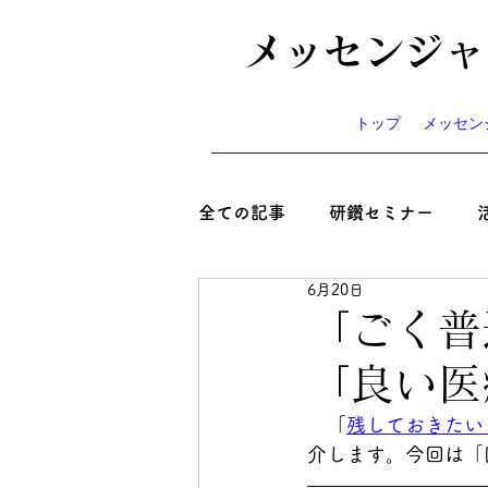
メッセンジャ
トップ
メッセン
全ての記事
研鑽セミナー
6月20日
心と絆といのち
コラム
「ごく普
「良い医
ニュース
お知らせ
イ
　「
残しておきたい
介します。今回は「