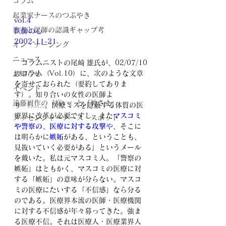
コラム
起業家ナースのつぶやき
vol.4
患者と医師の認識ギャップ考
医師の心	
2002-11-21
オン・ナーシング
ニュース
　コラムニストの尾崎 雄氏が、02/07/10
のコラム（Vol.10）に、次のような文章
お知らせ
を寄せておられた（要約してありま
イベント
す）。知り合いの女性の医師よ
遠藤周作の「病い」と「神さま」
り
『……。医療ミスを隠蔽する体質の医
療界に改革が必要ですし、また
マスコミ
メッセンジャーナース・スポット
や警察の、医療に対する攻撃
や
、そこに
は明らかに
嫉妬
がある、ということも、
見抜いていく必要がある』というメール
を戴いた。私は元マスコミ人。「警察の
嫉妬」はともかく、マスコミの医療に対
する「嫉妬」の意味が分らない。マスコ
ミの医療にたいする「不信感」なら分る
のである。医療界本流の医師・医療機関
に対する不信感が年々募ってきた。強ま
る医療不信。それは医療人・医療業界人