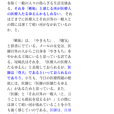
を除く一般の人々の偽らざる生活実感あ
る。
それを「嫉妬」と感じる所が医療人
の医療人たるゆえんかもしれない
。
 それ
ほどまでに医療人とそれ以外の一般人と
の間には深くて暗い河がながれているの
か、と。
　「嫉妬」は、「やきもち」、「悋気」
と辞書にでている
。メールの女史
は、医
師以外の人からご自身を
「やきもち」を
やかれる立場
にいると思っている訳であ
る。尾崎氏はそれを、「医療人の医療人
たるゆえん」と表現しておられるが、
医
師は「尊大」であるといっておられるの
であろう
。小生も、
今日の医療問題の根
底には、医師に「医師の医師たるゆえ
ん」
があるためと思っている。また、
「医師」と「それ以外の一般人（と、言
うことにも抵抗を覚えるが）」との間に
は
深くて暗い河が流れていることを小生
も強く感じていのである
。
医師は、自身