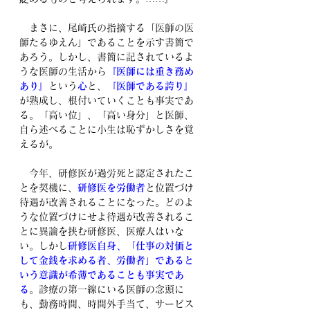
　まさに、尾崎氏の指摘する「医師の医
師たるゆえん」であることを示す書簡で
あろう。しかし、
書簡に記されているよ
うな医師の生活から
『医師には重き務め
あり』
という
心
と、
『医師である誇り』
が熟成し、根付いていくことも事実であ
る。「高い位」、「高い身分」と医師、
自ら述べることに小生は恥ずかしさを覚
えるが。
　今年、
研修医が過労死
と認定されたこ
とを契機に、
研修医を労働者
と位置づけ
待遇が改善されることになった。どのよ
うな位置づけにせよ待遇が改善されるこ
とに異論を挟む研修医、医療人はいな
い。しかし
研修医自身、「仕事の対価と
して金銭を求める者、労働者」であると
いう意識が希薄であることも事実であ
る
。診療の第一線にいる医師の念頭に
も、勤務時間、時間外手当て、サービス