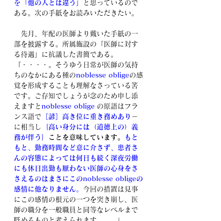
を
「他の人とは違う」
と思っているので
ある。次の手紙をお読みいただきたい。
　先月、年配の医師より戴いた手紙の一
部を披露する。所属施設の「医師に対す
る待遇」に抗議した書簡である。
『・・・・。そうゆう日常が医師の気持
ちのなかにある種の
noblesse oblige
の感
覚を形成することも理解なさっている筈
です。ご存知でしょうが念のため申し添
えますと
noblesse oblige
 の原語はフラ
ンス語で
［諺］高き位に重き務めあり
－
に相当し
｛高い身分には（道徳上の）義
務が伴う｝
ことを意味しています。
もと
もと、勤務時間など意に介さず、患者さ
んの容態によっては何日も続く深夜労働
にも休日出勤も厭わない医師の心身をさ
さえるのはまさにこのnoblesse obligeの
感情に他なりません
。
今回の措置は見事
にこの感情の根元の一つを突き崩し、医
師の職分を一般職員と同等なレベルまで
貶めるものと考えられます。……』