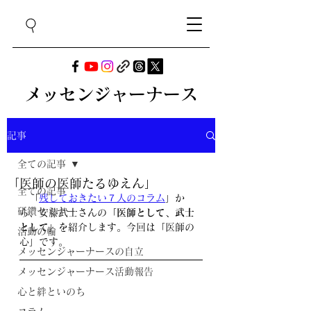
メッセンジャーナース
記事
全ての記事
「医師の医師たるゆえん」
全ての記事
　「
残しておきたい７人のコラム
」か
研鑽セミナー
ら、安藤武士さんの「
医師として、武士
として
」を紹介します。今回は「
医師の
活動の輪
心
」です。
メッセンジャーナースの自立
メッセンジャーナース活動報告
心と絆といのち